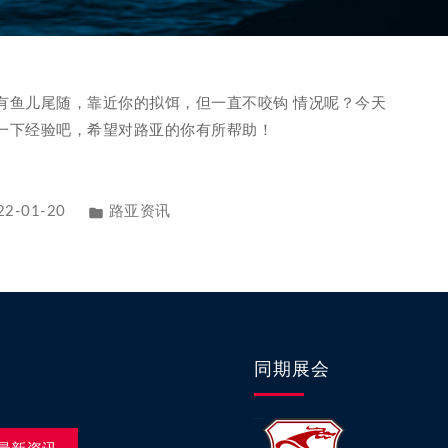
有鱼儿尾随，靠近你的拟饵，但一直不咬钩 情况呢？今天
一下经验吧，希望对路亚的你有所帮助！
22-01-20
路亚资讯
同期展会