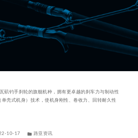
作为达亿瓦矶钓手刹轮的旗舰机种，拥有更卓越的刹车力与制动性
（单壳式机身）技术，使机身刚性、卷收力、回转耐久性
22-10-17
路亚资讯