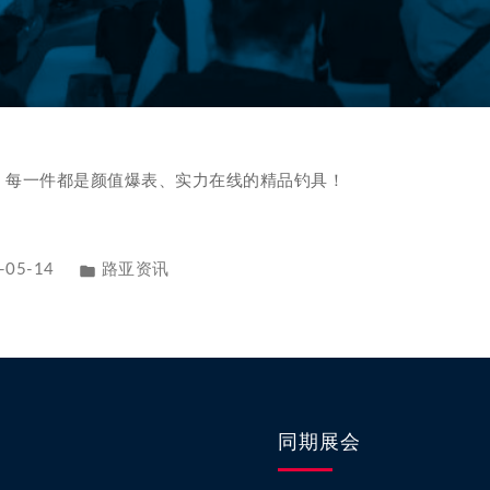
袭！每一件都是颜值爆表、实力在线的精品钓具！
-05-14
路亚资讯
同期展会