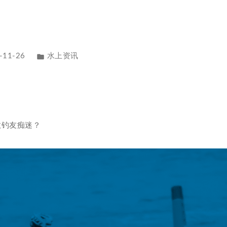
-11-26
水上资讯
无数钓友痴迷？