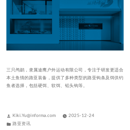
三只鸬鹚，隶属途鹰户外运动有限公司，专注于研发更适合
本土鱼情的路亚装备，提供了多种类型的路亚钩条及饵供钓
鱼者选择，包括硬饵、软饵、铅头钩等。
Kiki.Yu@informa.com
2025-12-24
路亚资讯