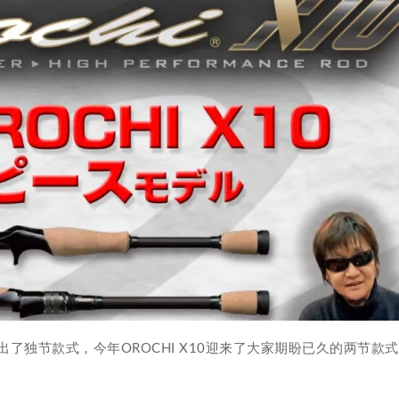
S竿仅推出了独节款式，今年OROCHI X10迎来了大家期盼已久的两