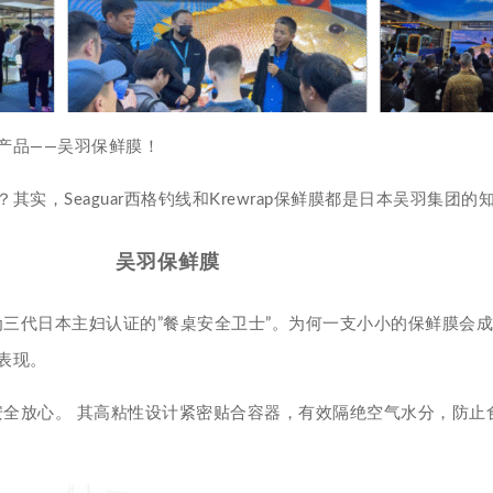
产品——吴羽保鲜膜！
，Seaguar西格钓线和Krewrap保鲜膜都是日本吴羽集团的
吴羽保鲜膜
为三代日本主妇认证的”餐桌安全卫士”。为何一支小小的保鲜膜会
表现。
证，安全放心。 其高粘性设计紧密贴合容器，有效隔绝空气水分，防