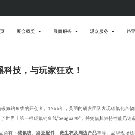
页
展会概览
展商服务
观众服务
路
&黑科技，与玩家狂欢！
誉为碳氟钓鱼线的开创者。1966年，吴羽的研发团队发现碳氟化
了世界上第一根碳氟钓鱼线“Seaguar®”，并凭借其独特性能迅
品类有：
碳氟线、路亚配件、救生衣及周边产品
等等。品牌现场还