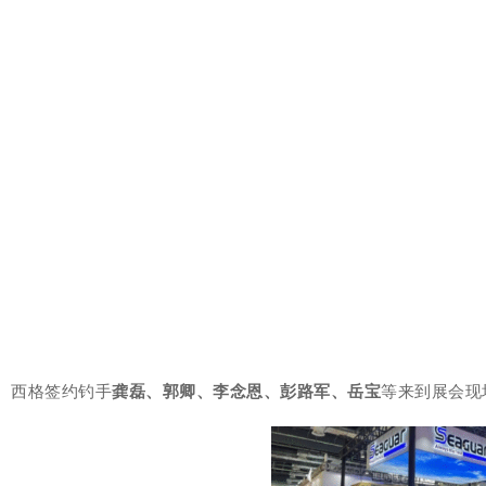
西格签约钓手
龚磊、郭卿、李念恩、彭路军、岳宝
等来到展会现