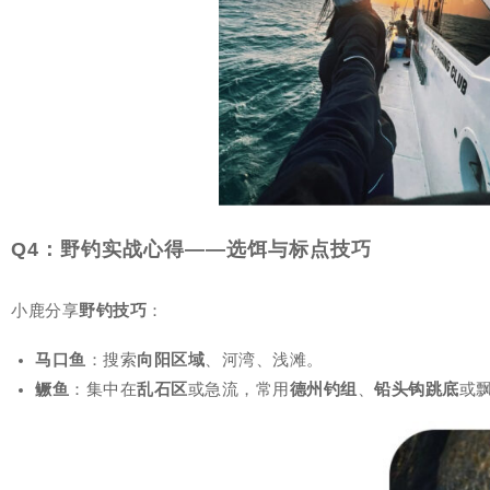
Q4：野钓实战心得——选饵与标点技巧
小鹿分享
野钓技巧
：
马口鱼
：搜索
向阳区域
、河湾、浅滩。
鳜鱼
：集中在
乱石区
或急流，常用
德州钓组
、
铅头钩跳底
或