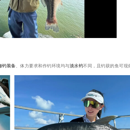
海钓装备
、体力要求和作钓环境均与
淡水钓
不同，且钓获的鱼可现