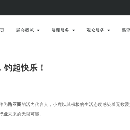
页
展会概览
展商服务
观众服务
路
，钓起快乐！
作为
路亚圈
的活力代言人，小鹿以其积极的生活态度感染着无数爱
行业
未来的无限可能。