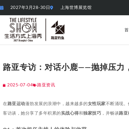
2027年3月28-30日
上海世博展览馆
首
路亚专访：对话小鹿——抛掉压力
2025-07-04
路亚资讯
在
路亚运动
蓬勃发展的浪潮中，越来越多的
女性玩家
不断涌现。
客访谈，她分享了多年积累的
实战心得
和
独家技巧
，并畅谈
路亚