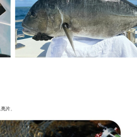
飘
亮片
。