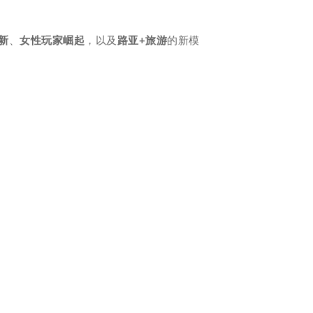
新
、
女性玩家崛起
，以及
路亚+旅游
的新模