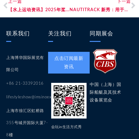
上一篇
下一篇
【水上运动资讯】2025年桨板市场：复苏与创新
NAUTITRACK 新秀：用于桨板、风筝冲浪和水翼的 GPS 跟踪器
联系我们
关注我们
同期展会
上海博华国际展览有
点击订阅最新
资讯
限公司
+86 21-33392016
中国（上海）国
际船艇及其技术
lifestyleshow@imsinoexpo.com
设备展览会
上海市徐汇区虹桥路
355号城开国际大厦7-
会玩in生活方式秀
8楼