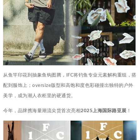
从鱼竿印花到抽象鱼钩图腾，IFC将钓鱼专业元素解构重组，搭
配到服饰上；oversize版型和高饱和度色彩碰撞出独特的户外
美学，成为潮人衣柜里的硬通货。
今年，品牌携海量潮流尖货首次亮相
2025上海国际路亚展
！