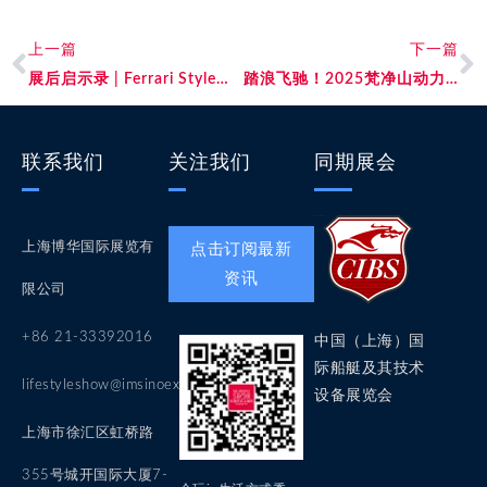
上一篇
下一篇
展后启示录 | Ferrari Style：赛道基因与时尚美学的跃迁之旅
踏浪飞驰！2025梵净山动力板公开赛点燃水上运动热潮，科技与自然共舞
联系我们
关注我们
同期展会
上海博华国际展览有
点击订阅最新
资讯
限公司
+86 21-33392016
中国（上海）国
际船艇及其技术
lifestyleshow@imsinoexpo.com
设备展览会
上海市徐汇区虹桥路
355号城开国际大厦7-