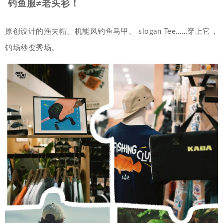
钓鱼服≠老头衫！
原创设计的渔夫帽、机能风钓鱼马甲、 slogan Tee……穿上它，
钓场秒变秀场。