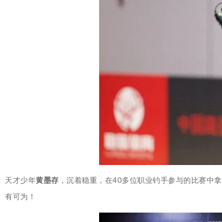
天才少年
黄墨存
，沉着稳重，在40多位职业钓手参与的比赛中
有可为！