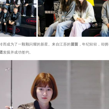
转而成为了一颗颗闪耀的新星。来自江苏的
苗苗
，年纪轻轻，却拥
团
发掘并成功签约。