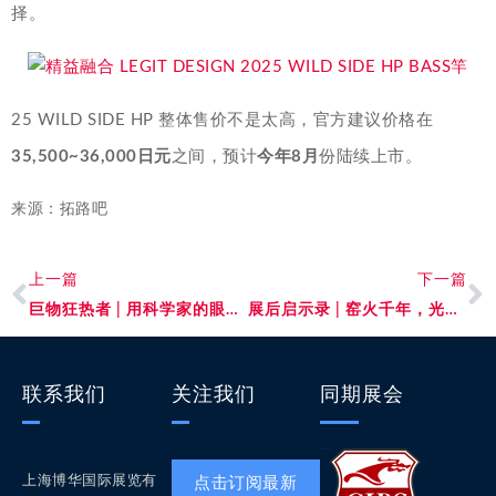
择。
25 WILD SIDE HP 整体售价不是太高，官方建议价格在
35,500~36,000日元
之间，预计
今年8月
份陆续上市。
来源：拓路吧
上一篇
下一篇
巨物狂热者 | 用科学家的眼睛观察，用艺术家的手创造……
展后启示录 | 窑火千年，光耀新章——华光国瓷的淬炼之路
联系我们
关注我们
同期展会
上海博华国际展览有
点击订阅最新