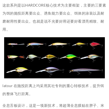
这款系列是以HARDCORE核心技术为主要框架，主要的三要素
为饵的抛投距离要出众、诱鱼能力要出众、饵体的涂装以及耐
磨耐用性要出众。也就是说不光要好用还要好看漂亮精致、耐
用。
latour 在抛投距离上均采用其社专利的重心转移技术，提升饵
的整体飞行距离。
全息舌板设计，这是一项新技术，将超薄全息膜贴在胖子、米