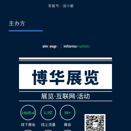
客服号：游小艇
主办方