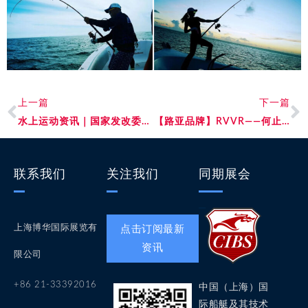
上一篇
下一篇
水上运动资讯｜国家发改委：积极布局自驾营地、水上运动等设施建设；三亚规定水上旅游服务项目应明码标价；广东试点项目投入超百亿元…
【路亚品牌】RVVR——何止专业，颜值更在线！这些时尚单品你get了吗？
联系我们
关注我们
同期展会
上海博华国际展览有
点击订阅最新
资讯
限公司
+86 21-33392016
中国（上海）国
际船艇及其技术