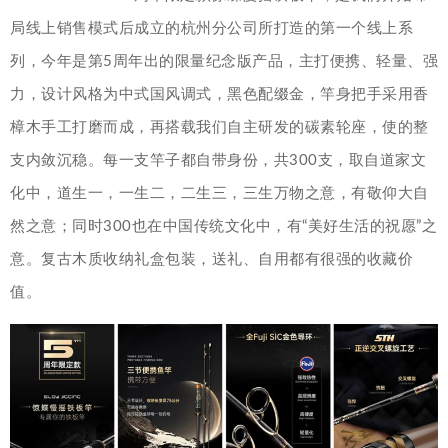
局线上销售模式后成立的杭州分公司所打造的第一个线上系
列，今年是第5周年出的限量纪念版产品，主打便携、轻量、强
力，设计风格为中式国风调式，黑色配缀金，竿身把手采用香
樟木手工打磨而成，再搭载我们自主研发的碳素轮座，使的整
支内敛沉稳。每一支竿子都自带身份，共300支，取自道家文
化中，道生一，一生二，二生三，三生万物之意，有敬仰大自
然之意；同时300也在中国传统文化中，有“美好生活的祝愿”之
意。复古木质收纳礼盒包装，送礼、自用都有很强的收藏价
值。