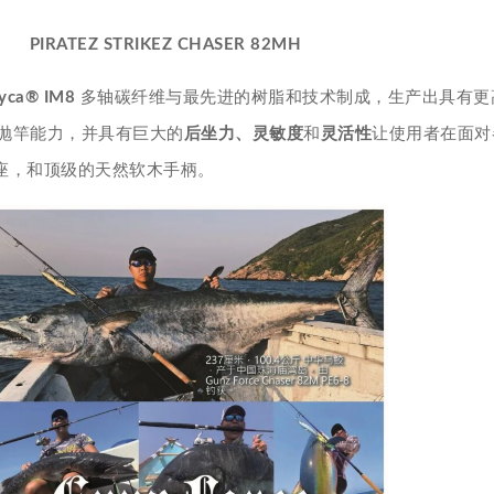
PIRATEZ STRIKEZ CHASER 82MH
ayca® IM8
多轴碳纤维与最先进的树脂和技术制成，生产出具有更
抛竿能力，并具有巨大的
后坐力、灵敏度
和
灵活性
让使用者在面对
导与轮座，和顶级的天然软木手柄。