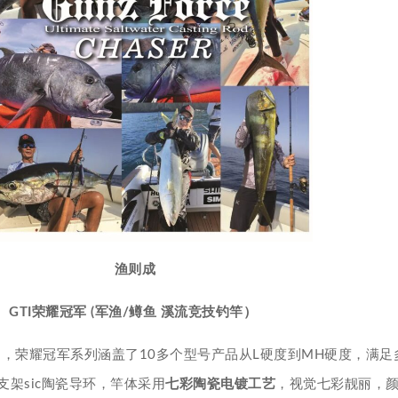
渔则成
GTI荣耀冠军 (军渔/鳟鱼 溪流竞技钓竿）
组建，荣耀冠军系列涵盖了10多个型号产品从L硬度到MH硬度，满
架sic陶瓷导环，竿体采用
七彩陶瓷电镀工艺
，视觉七彩靓丽，