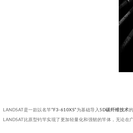
LANDSAT是一款以名竿
“F3-610XS”
为基础导入
5D碳纤维技术
的
LANDSAT比原型钓竿实现了更加轻量化和强韧的竿体，无论