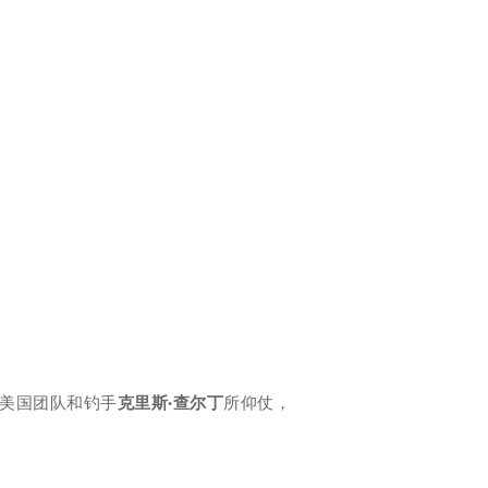
SS美国团队和钓手
克里斯·查尔丁
所仰仗，