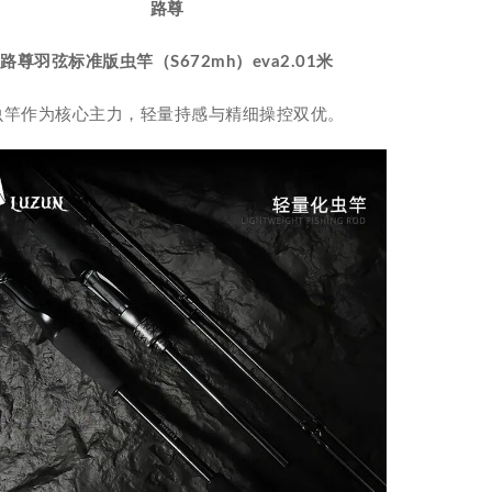
路尊
路尊羽弦标准版虫竿（S672mh）eva2.01米
路亚虫竿作为核心主力，轻量持感与精细操控双优。