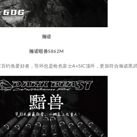
瀚诺
瀚诺暗兽S862M
百钓鱼爱好者，导环也是枪色富士A+SIC顶环，更加符合瀚诺黑