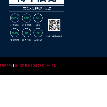
1596号
沪ICP备05034851号-58
|