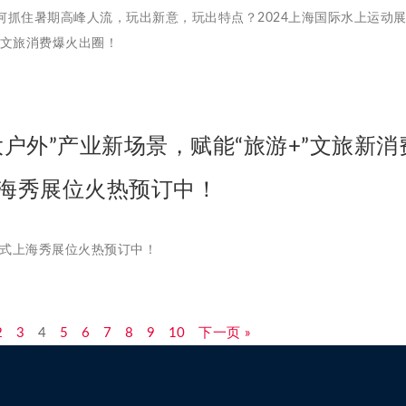
何抓住暑期高峰人流，玩出新意，玩出特点？2024上海国际水上运动展
力文旅消费爆火出圈！
大户外”产业新场景，赋能“旅游+”文旅新消
海秀展位火热预订中！
活方式上海秀展位火热预订中！
2
3
4
5
6
7
8
9
10
下一页 »