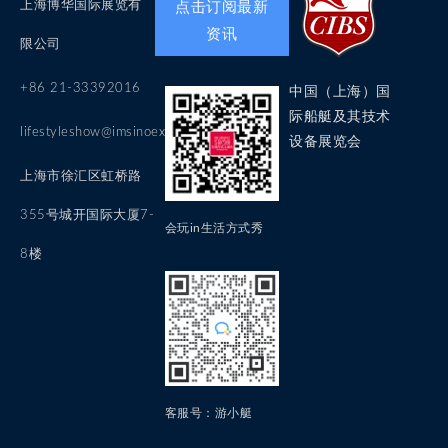
上海博华国际展览有
点击订阅最新
资讯
限公司
+86 21-33392016
中国（上海）国
际船艇及其技术
lifestyleshow@imsinoexpo.com
设备展览会
上海市徐汇区虹桥路
355号城开国际大厦7-
会玩in生活方式秀
8楼
客服号：游小艇