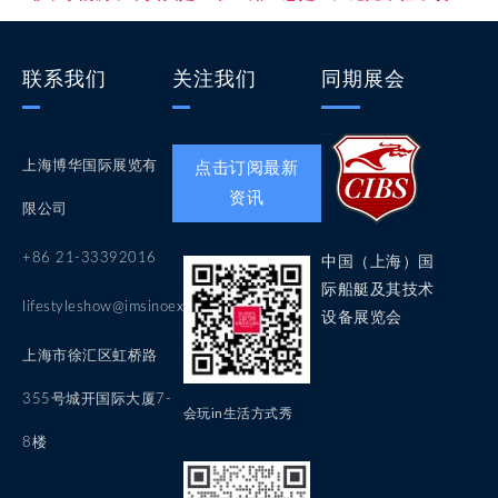
联系我们
关注我们
同期展会
上海博华国际展览有
点击订阅最新
资讯
限公司
+86 21-33392016
中国（上海）国
际船艇及其技术
lifestyleshow@imsinoexpo.com
设备展览会
上海市徐汇区虹桥路
355号城开国际大厦7-
会玩in生活方式秀
8楼