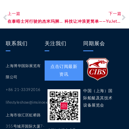
上一篇
下一篇
在泰晤士河行驶的杰米玛脚踏船
科技让冲浪更简单——YuJet悠浪电动冲浪板
联系我们
关注我们
同期展会
上海博华国际展览有
点击订阅最新
资讯
限公司
+86 21-33392016
中国（上海）国
际船艇及其技术
lifestyleshow@imsinoexpo.com
设备展览会
上海市徐汇区虹桥路
355号城开国际大厦7-