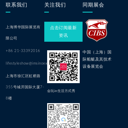
联系我们
关注我们
同期展会
上海博华国际展览有
点击订阅最新
资讯
限公司
+86 21-33392016
中国（上海）国
际船艇及其技术
lifestyleshow@imsinoexpo.com
设备展览会
上海市徐汇区虹桥路
355号城开国际大厦7-
会玩in生活方式秀
8楼