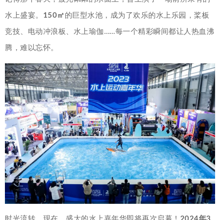
水上盛宴。
150㎡
的巨型水池，成为了欢乐的水上乐园，桨板
竞技、电动冲浪板、水上瑜伽……每一个精彩瞬间都让人热血沸
腾，难以忘怀。
时光流转，现在，盛大的水上嘉年华即将再次启幕！
2024年3