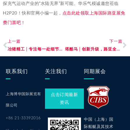
探充气运动产业的“水陆无界”新可能。华乐气模诚邀您莅临
H2P20！快和官网小编一起，
点击此处领取上海国际路亚展免
费门票吧！
上一篇
下一篇
冶猪精工 | 专注每一处细节，成就每一次上鱼！
塔酷马 | 创新升级，路亚全场景轻松驾驭！
联系我们
关注我们
同期展会
上海博华国际展览有
点击订阅最新
资讯
限公司
+86 21-33392016
中国（上海）国
际船艇及其技术