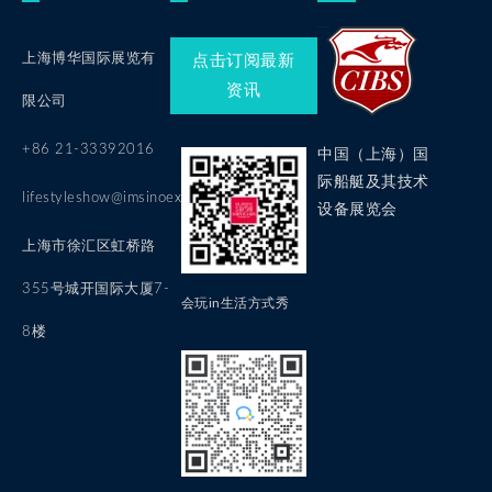
上海博华国际展览有
点击订阅最新
资讯
限公司
+86 21-33392016
中国（上海）国
际船艇及其技术
lifestyleshow@imsinoexpo.com
设备展览会
上海市徐汇区虹桥路
355号城开国际大厦7-
会玩in生活方式秀
8楼