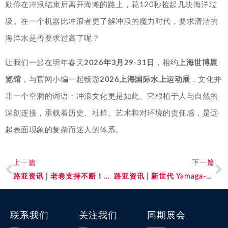
励你在冲浪结束后离开海滩的路上，花120秒捡起几块海洋垃
圾。在一个机器比冲浪者更了解冲浪的魔力时代，要求清洁的
海洋水是否要求过高了呢？
让我们一起在明年春天
2026年3月29-31日
，相约
上海世博展
览馆
，与官网小编一起畅游
2026上海国际水上运动展
，文化并
非一个空洞的词语；冲浪文化更是如此。它根植于人与自然的
深刻连接，承载着历史、社群、艺术和对环境的责任感，是远
超表面现象的复杂而迷人的体系。
上一篇
下一篇
路亚资讯 | 老卷支持不断！Avail 老款01CNQ50/51 Narrowcast Spool改装套件
路亚资讯 | 新世代 Yamaga-Blanks 25 New Ballistick 海鲈多用途竿
联系我们
关注我们
同期展会