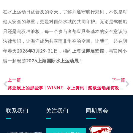
在水上运动日益普及的今天，了解并遵守航行规则，不仅是对
他人安全的尊重，更是对自然水域的共同守护。无论是驾驶船
只还是驾驭冲浪板，每一个参与者都应具备基本的安全意识与
法律常识，让海洋成为共享而非争夺的空间。让我们一起在明
年春天
2026年3月29-31日
，相约
上海世博展览馆
，与官网小
编一起畅游
2026上海国际水上运动展
！
上一篇
下一篇
路亚展上的那些事 | WINNER Kayak，以“丝滑”征服全球水域！
水上资讯 | 桨板运动如何改变你的身心
联系我们
关注我们
同期展会