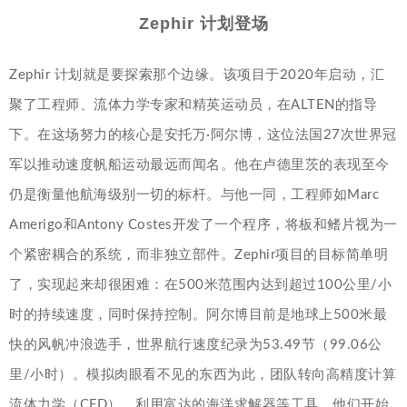
Zephir 计划登场
Zephir 计划就是要探索那个边缘。该项目于2020年启动，汇
聚了工程师、流体力学专家和精英运动员，在ALTEN的指导
下。在这场努力的核心是安托万·阿尔博，这位法国27次世界冠
军以推动速度帆船运动最远而闻名。他在卢德里茨的表现至今
仍是衡量他航海级别一切的标杆。与他一同，工程师如Marc
Amerigo和Antony Costes开发了一个程序，将板和鳍片视为一
个紧密耦合的系统，而非独立部件。Zephir项目的目标简单明
了，实现起来却很困难：在500米范围内达到超过100公里/小
时的持续速度，同时保持控制。阿尔博目前是地球上500米最
快的风帆冲浪选手，世界航行速度纪录为53.49节（99.06公
里/小时）。模拟肉眼看不见的东西为此，团队转向高精度计算
流体力学（CFD）。利用富达的海洋求解器等工具，他们开始