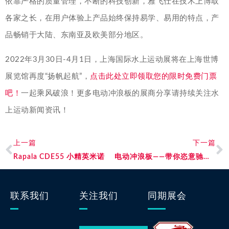
依靠严格的质量管理，不断的科技创新，雅飞仕在技术上博取
各家之长，在用户体验上产品始终保持易学、易用的特点，产
品畅销于大陆、东南亚及欧美部分地区。
2022年3月30日-4月1日，上海国际水上运动展将在上海世博
展览馆再度“扬帆起航”，
点击此处立即领取您的限时免费门票
吧！
一起乘风破浪！更多电动冲浪板的展商分享请持续关注水
上运动新闻资讯！
上一篇
下一篇
Rapala CDE55 小精英米诺
电动冲浪板——带你恣意驰骋，无风起浪（下）
联系我们
关注我们
同期展会