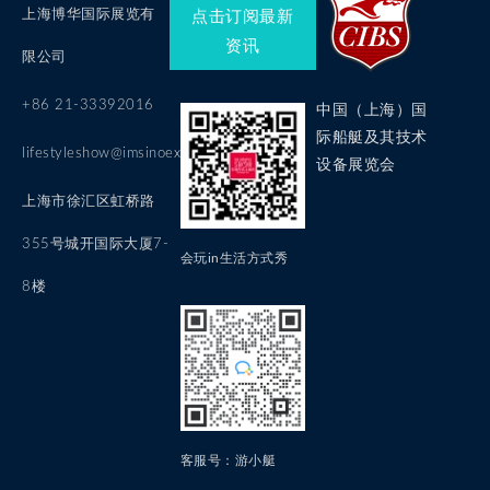
上海博华国际展览有
点击订阅最新
资讯
限公司
+86 21-33392016
中国（上海）国
际船艇及其技术
lifestyleshow@imsinoexpo.com
设备展览会
上海市徐汇区虹桥路
355号城开国际大厦7-
会玩in生活方式秀
8楼
客服号：游小艇