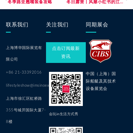
冬季路亚翘嘴装备攻略
冬日露营丨风靡小红书的江浙沪宝藏露营地！
联系我们
关注我们
同期展会
上海博华国际展览有
点击订阅最新
资讯
限公司
+86 21-33392016
中国（上海）国
际船艇及其技术
lifestyleshow@imsinoexpo.com
设备展览会
上海市徐汇区虹桥路
355号城开国际大厦7-
会玩in生活方式秀
8楼