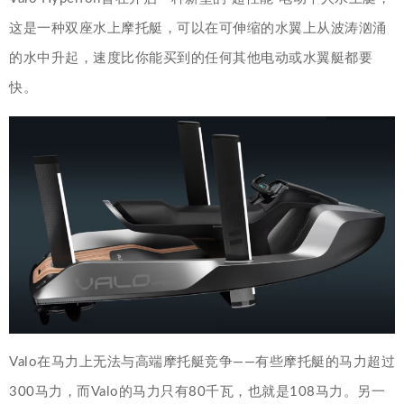
这是一种双座水上摩托艇，可以在可伸缩的水翼上从波涛汹涌
的水中升起，速度比你能买到的任何其他电动或水翼艇都要
快。
Valo在马力上无法与高端摩托艇竞争——有些摩托艇的马力超过
300马力，而Valo的马力只有80千瓦，也就是108马力。另一