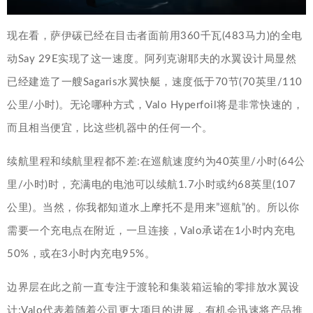
现在看，萨伊碳已经在目击者面前用360千瓦(483马力)的全电
动Say 29E实现了这一速度。阿列克谢耶夫的水翼设计局显然
已经建造了一艘Sagaris水翼快艇，速度低于70节(70英里/110
公里/小时)。无论哪种方式，Valo Hyperfoil将是非常快速的，
而且相当便宜，比这些机器中的任何一个。
续航里程和续航里程都不差:在巡航速度约为40英里/小时(64公
里/小时)时，充满电的电池可以续航1.7小时或约68英里(107
公里)。当然，你我都知道水上摩托不是用来”巡航”的。所以你
需要一个充电点在附近，一旦连接，Valo承诺在1小时内充电
50%，或在3小时内充电95%。
边界层在此之前一直专注于渡轮和集装箱运输的零排放水翼设
计;Valo代表着随着公司更大项目的进展，有机会迅速将产品推