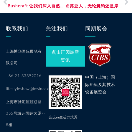
Bushcraft 让我们深入自然，成为自然的一部分
@路亚人，无论艇钓还是岸钓，你和大师只差一个TA的距离！
联系我们
关注我们
同期展会
上海博华国际展览有
点击订阅最新
资讯
限公司
+86 21-33392016
中国（上海）国
际船艇及其技术
lifestyleshow@imsinoexpo.com
设备展览会
上海市徐汇区虹桥路
355号城开国际大厦7-
会玩in生活方式秀
8楼